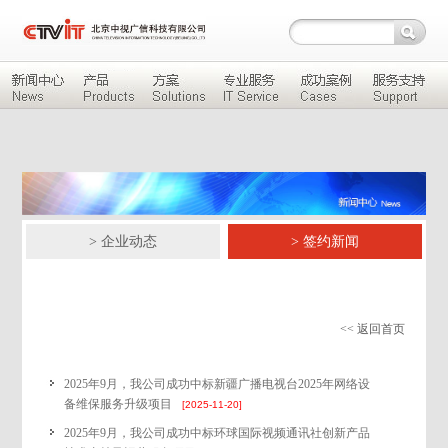
> 企业动态
> 签约新闻
<< 返回首页
2025年9月，我公司成功中标新疆广播电视台2025年网络设
备维保服务升级项目
[2025-11-20]
2025年9月，我公司成功中标环球国际视频通讯社创新产品