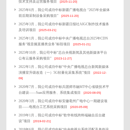
技术支持及运营服务项目
[2025-11-20]
2025年6月，我公司成功中标新疆广播电视台 “2025年全媒体
前后期采制设备采购项目”
[2025-11-20]
2025年3月，我公司成功中标新疆日报社AIGC制作技术服务
及培训项目
[2025-03-21]
2025年1月，我公司成功中标中央广播电视总台2025年CDN
服务“视音频直播类业务”标段项目
[2025-01-21]
2023年10月，我公司中标“总台央视新闻及其他新媒体平台
公有云服务采购项目”
[2023-11-27]
2022年1月，我公司成功中标“中央广播电视总台新闻新媒体
演播室升级改造（一）5G轻量化采集系统”项目
[2022-12-
09]
2020年7月，我公司成功中标兵团师市融MT中心省级技术平
台建设——Saas应用服务、系统集成项目
[2020-08-05]
2020年3月，我公司成功中标安徽亳州广电中心一期建设项
目——电视台工艺系统采购项目
[2020-05-09]
2019年1月，我公司成功中标“歌华有线跨终端融合后台建
设”项目
[2019-02-21]
2018年6月，我公司成功中标“中央电视台系统适配及单件设