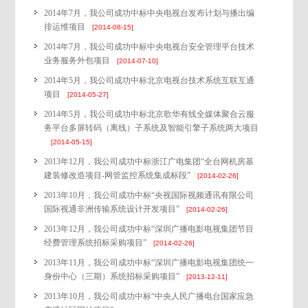
2014年7月，我公司成功中标中央电视台发布计划与播出编
排运维项目
[2014-08-15]
2014年7月，我公司成功中标中央电视台安全管理平台技术
业务服务外包项目
[2014-07-10]
2014年5月，我公司成功中标北京电视台技术系统互联互通
项目
[2014-05-27]
2014年5月，我公司成功中标北京歌华有线全媒体聚合云服
务平台多屏转码（离线）子系统及智能引擎子系统两大项目
[2014-05-15]
2013年12月，我公司成功中标浙江广电集团“全台网机房基
建装修改造项目-网管监控系统集成标段”
[2014-02-26]
2013年10月，我公司成功中标“央视国际视频通讯有限公司
国际视通非洲传输系统设计开发项目”
[2014-02-26]
2013年12月，我公司成功中标“深圳广播电影电视集团节目
经费管理系统招标采购项目”
[2014-02-26]
2013年11月，我公司成功中标“深圳广播电影电视集团统一
身份中心（三期）系统招标采购项目”
[2013-12-11]
2013年10月，我公司成功中标“中央人民广播电台国家应急