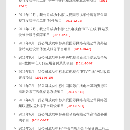
视频发稿平台二期”第一包硬件和系统集成采购项目
[2011-
12-23]
2011年12月，我公司成功中标“央视国际视频传播有限公司
视频发稿平台二期”软件项目
[2011-12-23]
2011年12月，我公司成功中标北京电视台“BTV在线”网站系
统维护服务保障项目
[2011-12-13]
2011年9月，我公司成功中标央视国际网络有限公司海外镜
像站点建设新体验式服务平台项目
[2011-10-20]
2011年9月，我公司成功中标中央电视台新台址信息安全项
目--数据中心万兆应用交付系统项目
[2011-10-08]
2011年8月，我公司成功中标北京电视台“BTV在线”网站改造
建设项目
[2011-08-15]
2011年7月，我公司成功中标中国国际广播电台基础资源和
播出效果可视化信息系统项目
[2011-07-18]
2011年6月，我公司成功中标央视国际网络有限公司网络视
频联盟数据支撑平台建设项目
[2011-07-01]
2011年6月，我公司成功中标央视动画有限公司高清设备采
购项目
[2011-06-21]
2011年5月，我公司成功中标“中央电视台新台址建设工程工