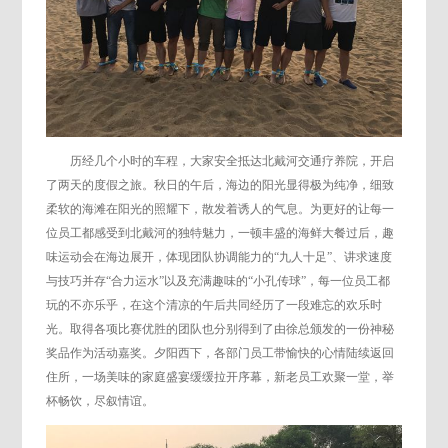
历经几个小时的车程，大家安全抵达北戴河交通疗养院，开启
了两天的度假之旅。秋日的午后，海边的阳光显得极为纯净，细致
柔软的海滩在阳光的照耀下，散发着诱人的气息。为更好的让每一
位员工都感受到北戴河的独特魅力，一顿丰盛的海鲜大餐过后，趣
味运动会在海边展开，体现团队协调能力的“九人十足”、讲求速度
与技巧并存“合力运水”以及充满趣味的“小孔传球”，每一位员工都
玩的不亦乐乎，在这个清凉的午后共同经历了一段难忘的欢乐时
光。取得各项比赛优胜的团队也分别得到了由徐总颁发的一份神秘
奖品作为活动嘉奖。夕阳西下，各部门员工带愉快的心情陆续返回
住所，一场美味的家庭盛宴缓缓拉开序幕，新老员工欢聚一堂，举
杯畅饮，尽叙情谊。