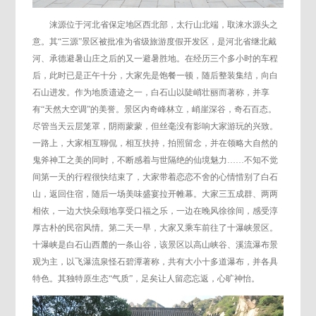
涞源位于河北省保定地区西北部，太行山北端，取涞水源头之
意。其“三源”景区被批准为省级旅游度假开发区，是河北省继北戴
河、承德避暑山庄之后的又一避暑胜地。在经历三个多小时的车程
后，此时已是正午十分，大家先是饱餐一顿，随后整装集结，向白
石山进发。作为地质遗迹之一，白石山以陡峭壮丽而著称，并享
有“天然大空调”的美誉。景区内奇峰林立，峭崖深谷，奇石百态。
尽管当天云层笼罩，阴雨蒙蒙，但丝毫没有影响大家游玩的兴致。
一路上，大家相互聊侃，相互扶持，拍照留念，并在领略大自然的
鬼斧神工之美的同时，不断感着与世隔绝的仙境魅力……不知不觉
间第一天的行程很快结束了，大家带着恋恋不舍的心情惜别了白石
山，返回住宿，随后一场美味盛宴拉开帷幕。大家三五成群、两两
相依，一边大快朵颐地享受口福之乐，一边在晚风徐徐间，感受淳
厚古朴的民宿风情。第二天一早，大家又乘车前往了十瀑峡景区。
十瀑峡是白石山西麓的一条山谷，该景区以高山峡谷、溪流瀑布景
观为主，以飞瀑流泉怪石碧潭著称，共有大小十多道瀑布，并各具
特色。其独特原生态“气质”，足矣让人留恋忘返，心旷神怡。