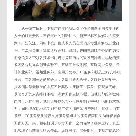
从开馆首日起，中视广信展区就吸引了众多来自全国各地业内
人士的驻足参观，不仅展出的创新技术、新产品和整体解决方案受
到了广泛关注，同时中视广信技术人员在现场的专业讲解也颇受好
评。本次展会由市场部进行筹划、组织，并由副总经理孙剑作为技
术总负责人带领各技术部门进行参展内容的策划与部署。现场的技
术团队分别来自创新实验室、基础平台业务部、互联网业务部、云
计算业务部、视频业务部、应用开发部、TC服务部以及运行支持服
务部。在为期三天的展会上，各部门通力合作，各岗位紧密配合。
技术团队每天接待的来宾不计其数，迎接了一拨又一拨观展高峰。
尽管每天的来宾络绎不绝，讲解工作应接不暇，但他们却始终微笑
面对，乐此不疲。他们让每位来宾不仅感受到了中视广信的技术魅
力，同时也深切地感受到中视广信人那份亲切与热情。此外，由市
场部、TC服务部及运行支持服务部组成的服务保障团队为确保展会
工作万无一失，积极协调了各方工作，全力保障了整体运行，真正
地实现了台前幕后联合作战、无缝对接。展会期间，中视广信总经