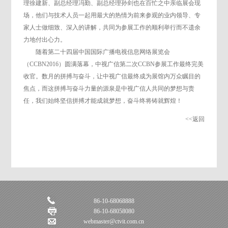
理徐建新、副总经理冯勤、副总经理孙剑也在百忙之中亲临展会现
场，他们与技术人员一起用最大的热情为前来参观的业内领导、专
家人士做细致、深入的讲解，共同为参展工作的顺利举行而不遗余
力地付出心力。
随着第二十四届中国国际广播电视信息网络展览会
（CCBN2016）圆满落幕，中视广信第二次CCBN参展工作最终完美
收官。数月的拼搏与奋斗，让中视广信最终成为展馆内万众瞩目的
焦点，而这拼搏与奋斗力量的源泉是中视广信人共同的梦想与责
任，我们始终坚信拼搏才能成就梦想，奋斗终将铸就辉煌！
<<返回
86-10-68068888
86-10-68058080
webmaster@ctvit.com.cn