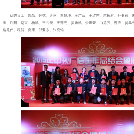
优秀员工：郝晶、钟铭、唐燕、李旭坤、王广跃、王红吉、赵振君、孙亚茹、朱
涛、许阳、赵雷、杨帆、王占舵、王亮亮、贾扬帆、余世豪、白勇强、曹洋、贠孝
路龙伟、程智、夏康、邵亚东、张克锦