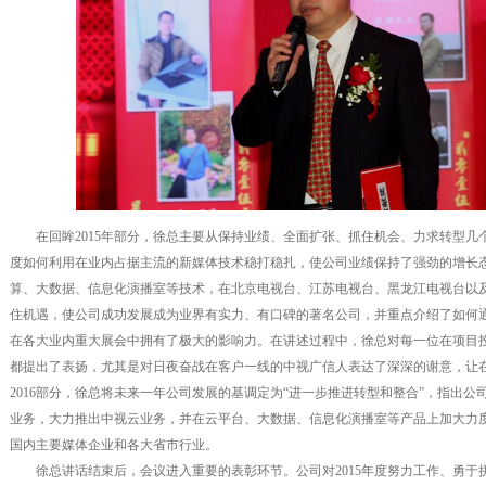
在回眸2015年部分，徐总主要从保持业绩、全面扩张、抓住机会、力求转型几个方
度如何利用在业内占据主流的新媒体技术稳打稳扎，使公司业绩保持了强劲的增长
算、大数据、信息化演播室等技术，在北京电视台、江苏电视台、黑龙江电视台以
住机遇，使公司成功发展成为业界有实力、有口碑的著名公司，并重点介绍了如何
在各大业内重大展会中拥有了极大的影响力。在讲述过程中，徐总对每一位在项目
都提出了表扬，尤其是对日夜奋战在客户一线的中视广信人表达了深深的谢意，让
2016部分，徐总将未来一年公司发展的基调定为“进一步推进转型和整合”，指出公司
业务，大力推出中视云业务，并在云平台、大数据、信息化演播室等产品上加大力
国内主要媒体企业和各大省市行业。
徐总讲话结束后，会议进入重要的表彰环节。公司对2015年度努力工作、勇于