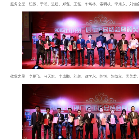
服务之星：钮薇、于淞、迟建、郑磊、王磊、华笃林、索明枝、李旭东、刘佃
敬业之星：李鹏飞、马天旗、李成顺、刘超、藏学永、陈悦、陈益立、吴美君