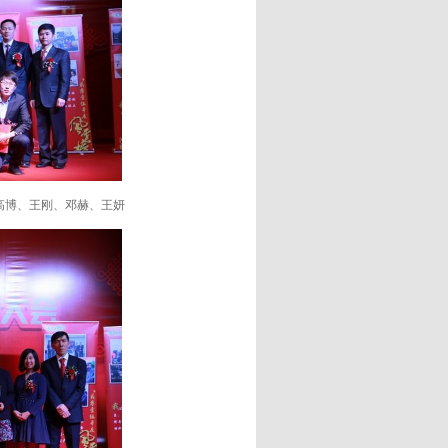
博、王刚、邓赫、王妍