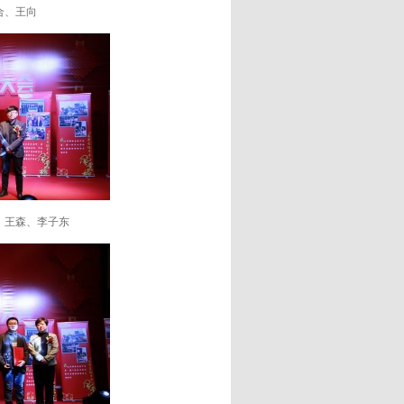
合、王向
、王森、李子东