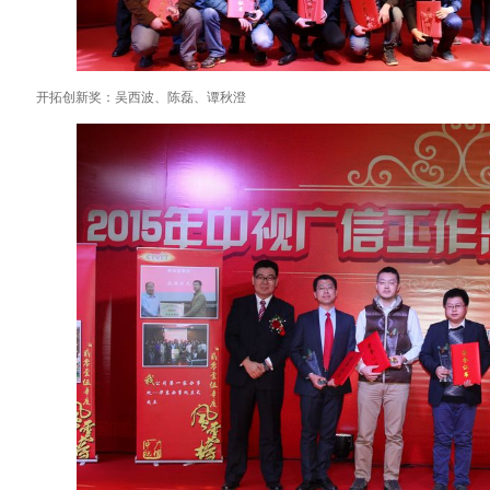
开拓创新奖：吴西波、陈磊、谭秋澄