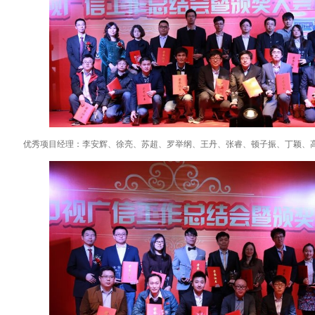
优秀项目经理：李安辉、徐亮、苏超、罗举纲、王丹、张睿、顿子振、丁颖、高