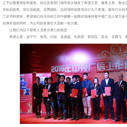
工予以隆重表彰和嘉奖。徐总及各部门领导依次颁发了希望之星、服务之星、敬业
开拓创新奖、突出贡献奖、优秀团队、总经理特别奖等共计九个奖项。领导们分别
了证书和奖杯，希望他们在今后的工作中能够一如既往地保持着中视广信人努力奋
自身价值的同时，为公司的发展壮大贡献一份力量。
让我们为以下获奖人员表示衷心的祝贺：
希望之星：赵宁宁、张亮、闫岩、孟德超、尚凤贤、郭润宝、苏永、甘腾飞、