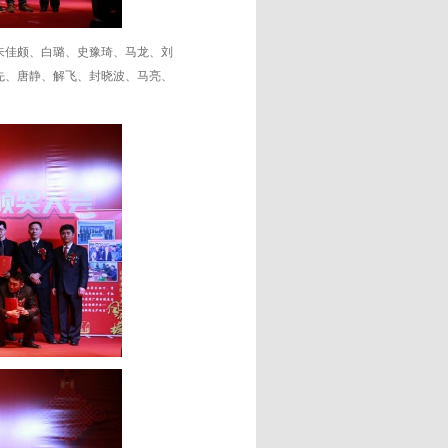
佳颇、白璐、史豫琦、马龙、刘
先、唐静、解飞、封晓波、马亮、