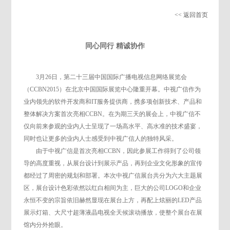
<< 返回首页
同心同行 精诚协作
3月26日，第二十三届中国国际广播电视信息网络展览会
（CCBN2015）在北京中国国际展览中心隆重开幕。中视广信作为
业内领先的软件开发商和IT服务提供商，携多项创新技术、产品和
整体解决方案首次亮相CCBN。在为期三天的展会上，中视广信不
仅向前来参观的业内人士呈现了一场高水平、高水准的技术盛宴，
同时也让更多的业内人士感受到中视广信人的独特风采。
由于中视广信是首次亮相CCBN，因此参展工作得到了公司领
导的高度重视，从展台设计到展示产品，再到企业文化形象的宣传
都经过了周密的规划和部署。本次中视广信展台共分为六大主题展
区，展台设计色彩依然以红白相间为主，巨大的公司LOGO和企业
永恒不变的宗旨依旧赫然显现在展台上方，再配上炫丽的LED产品
展示灯箱、大尺寸超薄液晶电视全天候滚动播放，使整个展台在展
馆内分外抢眼。