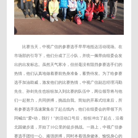
比赛当天，中视广信的参赛选手早早地抵达活动现场。在
市场部的引导下，他们分成了三小队，并统一佩带由组委会发
出的出发标志。虽然天气寒冷，但丝毫没有阻挡参赛选手们的
热情，他们认真地做着赛前热身准备，蓄势待发。为了给参赛
选手加油助威，激发他们的比赛热情，中视广信副总经理冯勤
先生、孙剑先生也纷纷加入到比赛的队伍中，两位领导将与他
们一起努力，共同拼搏，挑战自我。简短的开幕式结束后，所
有参赛选手迅速聚集在了起点线内，他们在组委会的带领下共
同喊出“爱•动，我行！”的活动口号后，纷纷冲出了起点，沿着
北园健步道，开始了10公里的徒步挑战。一路上，中视广信参
赛选手团结一心、顽强拼搏，同时本着强身健体、愉悦身心的