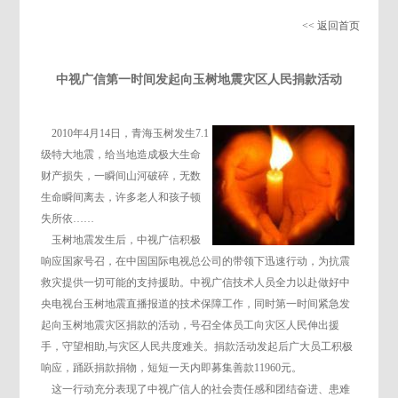
<< 返回首页
中视广信第一时间发起向玉树地震灾区人民捐款活动
2010年4月14日，青海玉树发生7.1
级特大地震，给当地造成极大生命
财产损失，一瞬间山河破碎，无数
生命瞬间离去，许多老人和孩子顿
失所依……
玉树地震发生后，中视广信积极
响应国家号召，在中国国际电视总公司的带领下迅速行动，为抗震
救灾提供一切可能的支持援助。中视广信技术人员全力以赴做好中
央电视台玉树地震直播报道的技术保障工作，同时第一时间紧急发
起向玉树地震灾区捐款的活动，号召全体员工向灾区人民伸出援
手，守望相助,与灾区人民共度难关。捐款活动发起后广大员工积极
响应，踊跃捐款捐物，短短一天内即募集善款11960元。
这一行动充分表现了中视广信人的社会责任感和团结奋进、患难